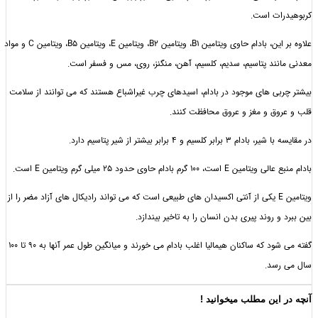
رات است.
علاوه بر این، بادام حاوی ویتامین B1، ویتامین B2، ویتامین E، ویتامین B5، ویتامین C و مواد
نند پتاسیم، سدیم، کلسیم، آهن، منگنز، روی، مس و فسفر است.
بی های موجود در بادام، اسیدهای چرب غیراشباع هستند که می توانند از سلامت
وق و مغز و عروق محافظت کنند.
برابر کلسیم و 4 برابر بیشتر از شیر پتاسیم دارد.
ت، 100 گرم بادام حاوی حدود 25 میلی گرم ویتامین E است.
ویتامین E یکی از آنتی اکسیدان های طبیعی است که می تواند رادیکال های آزاد مضر را از
و روند پیری بدن انسان را به تاخیر بیندازد.
گفته می شود که ساکنان هیمالیا اغلب بادام می خورند و میانگین طول عمر آنها به 90 تا 100
رسد.
 این مطلب میخوانید !