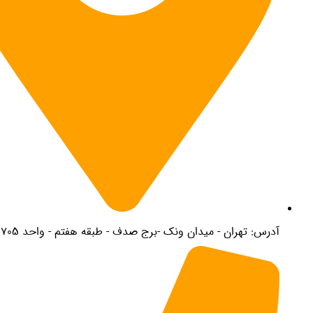
درس: تهران - میدان ونک -برج صدف - طبقه هفتم - واحد 705