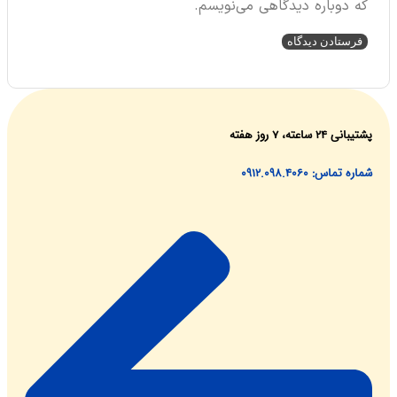
دوباره دیدگاهی می‌نویسم.
ساعته، ۷ روز هفته
اس: 0912.098.4060