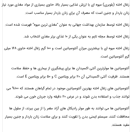
 (بلوبری) میوه ای با ارزش غذایی بسیار بالا، حاوی بسیاری از مواد مغذی مورد نیاز
دار و جنین است که مصرف آن برای زنان باردار بسیار مناسب است.
ه توسط سازمان بهداشت جهانی به عنوان “مغذی ترین میوه” فهرست شده است.
 مجله تایم به عنوان یکی از 10 غذای برتر مغذی انتخاب شد.
زغال اخته میوه ای با بیشترین میزان آنتوسیانین است و 100 گرم زغال اخته حاوی 168 میلی
سیانین است.
ین ها موثرترین آنتی اکسیدان ها برای پیشگیری از بیماری ها و حفظ سلامت
اکسیدانی آن 20 برابر ویتامین C و 50 برابر ویتامین E است.
آنتوسیانین های زغال اخته بهترین آنتوسیانین موجود در تمام گیاهان هستند که 100% می
ستفاده بدن شوند و در عرض 20 دقیقه وارد جریان خون می شوند.
ن ها می توانند به طور موثر رادیکال های آزاد مضر را از بین ببرند، از سلول ها
نند، سیستم ایمنی بدن را تقویت کنند و برای سلامت زنان باردار و جنین بسیار
ند.