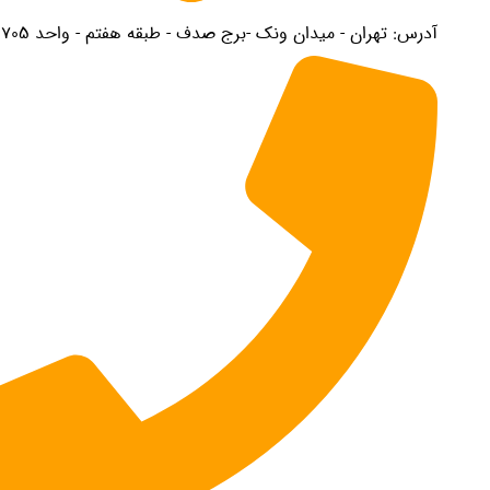
درس: تهران - میدان ونک -برج صدف - طبقه هفتم - واحد 705