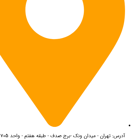
درس: تهران - میدان ونک -برج صدف - طبقه هفتم - واحد 705