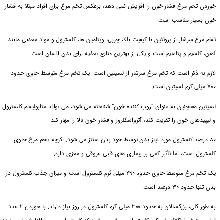
م مرغ فشار خون را افزایش نمی دهد، برعکس تخم مرغ برای افراد مبتلا به فشار
ار مناسب است.
سرشار از پروتئین با کیفیت بالا، چربی، ویتامین ها، کلسترول و مواد معدنی مانند
یم و پتاسیم است و یکی از بهترین منابع تغذیه برای بدن انسان است.
ذکر است که تخم مرغ سرشار از لسیتین است. یک تخم مرغ متوسط ​​حاوی حدود
مچنین به عنوان “روب کننده خون” شناخته می شود، می تواند متابولیسم کلسترول
ی خون را تقویت کند، آترواسکلروز و فشار خون بالا را مهار کند.
د کلسترول مورد نیاز بدن توسط خود بدن سنتز می شود. اگرچه تخم مرغ حاوی
است، اما تأثیر کمی بر بیماری های قلبی عروقی و مغزی دارد.
یک تخم مرغ متوسط ​​حاوی حدود 290 میلی گرم کلسترول است و میزان جذب کلسترول در
30 درصد است.
به طور کلی، بزرگسالان به حدود 300 میلی گرم کلسترول در روز نیاز دارند. با خوردن 2 عدد