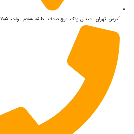
درس: تهران - میدان ونک -برج صدف - طبقه هفتم - واحد 705