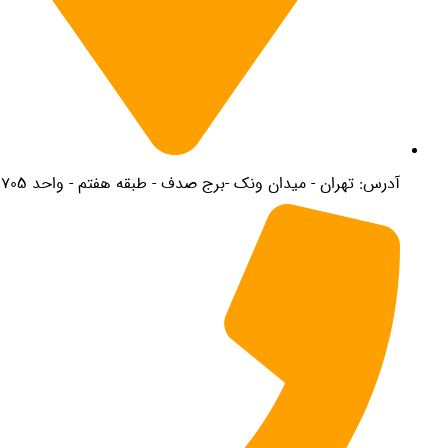
درس: تهران - میدان ونک -برج صدف - طبقه هفتم - واحد 705