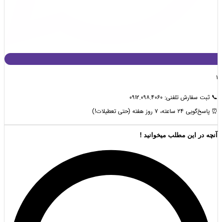
 تلفنی: 0912.098.4060
هفته (حتی تعطیلات!)
 این مطلب میخوانید !